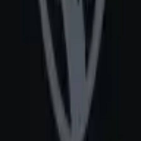
+ 100
Free
slots,
15
2
Spins
40x
Crypto
table_ga
EUR
LeonBet
Gates of
live_casi
Olympus
1000 su
3
depositi
Cerchi qualcosa di specifico?
Cerca casino, fornitori di giochi, metodi di pagamento e altro
Trattoria
Paradisino
Recensioni di casino verificate da esperti dal 2024. Testiamo,
confrontiamo e classifichiamo i casino online per te.
Categorie Principali
Bonus Senza Deposito
Casino Senza Wagering
Casino Senza Documenti