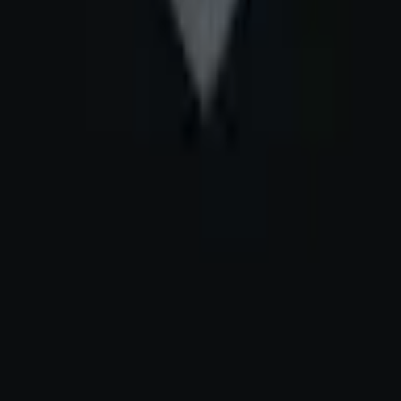
Casino Crypto
Scommesse Sportive
Nuovi Casino
Prelievo Istantaneo
Informazioni
Chi Siamo
Come Recensiamo
L'Autore
Confronta Casino
Casino Anjouan
Casino Curaçao
Legale
Informativa sulla Privacy
Termini e Condizioni
Gioco Responsabile
Politica sui Cookie
Trattoria Paradisino è un sito indipendente di confronto casino.
Potremmo ricevere un compenso dai casino presenti sul nostro sito,
il che potrebbe influenzare la loro posizione in classifica. Ci