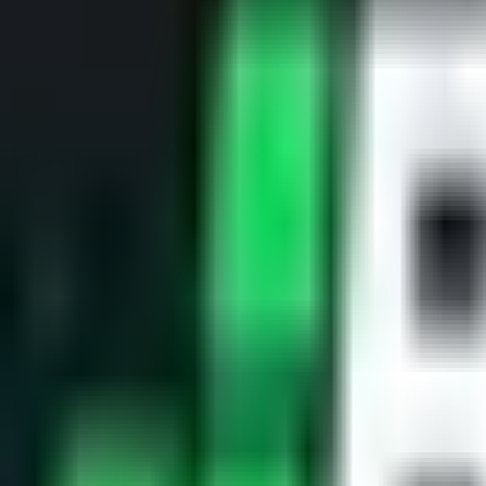
Anjouan (ALSI-202412042-FI2) - Buscarar SRL