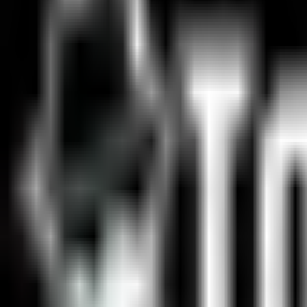
Costa Rica