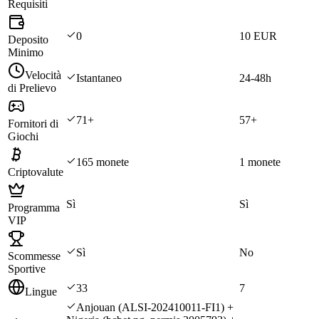
Requisiti
0
10 EUR
Deposito
Minimo
Velocità
Istantaneo
24-48h
di Prelievo
71+
57+
Fornitori di
Giochi
165 monete
1 monete
Criptovalute
Sì
Sì
Programma
VIP
Sì
No
Scommesse
Sportive
33
7
Lingue
Anjouan (ALSI-202410011-FI1) +