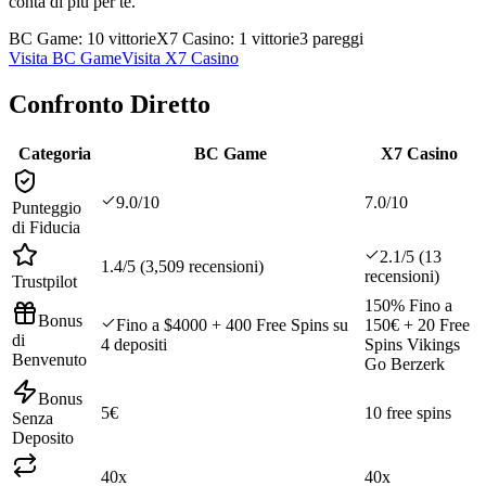
conta di più per te.
BC Game
:
10
vittorie
X7 Casino
:
1
vittorie
3
pareggi
Visita
BC Game
Visita
X7 Casino
Confronto Diretto
Categoria
BC Game
X7 Casino
9.0/10
7.0/10
Punteggio
di Fiducia
2.1/5 (13
1.4/5 (3,509 recensioni)
recensioni)
Trustpilot
150% Fino a
Bonus
Fino a $4000 + 400 Free Spins su
150€ + 20 Free
di
4 depositi
Spins Vikings
Benvenuto
Go Berzerk
Bonus
5€
10 free spins
Senza
Deposito
40x
40x