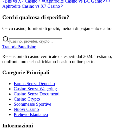
7Bits
vs
X7 Casino
Aphrodite Casino
vs
BC Game
Aphrodite Casino
vs
X7 Casino
Cerchi qualcosa di specifico?
Cerca casino, fornitori di giochi, metodi di pagamento e altro
Trattoria
Paradisino
Recensioni di casino verificate da esperti dal 2024. Testiamo,
confrontiamo e classifichiamo i casino online per te.
Categorie Principali
Bonus Senza Deposito
Casino Senza Wagering
Casino Senza Documenti
Casino Crypto
Scommesse Sportive
Nuovi Casino
Prelievo Istantaneo
Informazioni