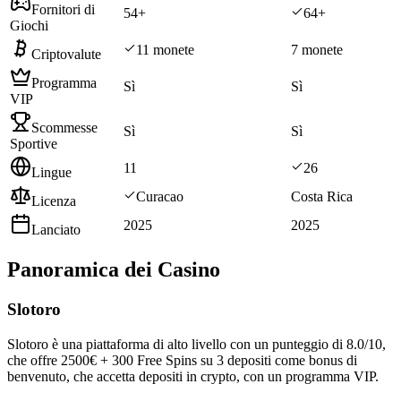
Fornitori di
54+
64+
Giochi
11 monete
7 monete
Criptovalute
Programma
Sì
Sì
VIP
Scommesse
Sì
Sì
Sportive
11
26
Lingue
Curacao
Costa Rica
Licenza
2025
2025
Lanciato
Panoramica dei Casino
Slotoro
Slotoro è una piattaforma di alto livello con un punteggio di 8.0/10,
che offre 2500€ + 300 Free Spins su 3 depositi come bonus di
benvenuto, che accetta depositi in crypto, con un programma VIP.