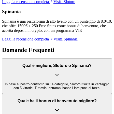
Leggi la recensione completa
Visita
Slotoro
Spinania
Spinania è una piattaforma di alto livello con un punteggio di 8.0/10,
che offre 1500€ + 250 Free Spins come bonus di benvenuto, che
accetta depositi in crypto, con un programma VIP.
Leggi la recensione completa
Visita
Spinania
Domande Frequenti
Qual è migliore, Slotoro o Spinania?
In base al nostro confronto su 14 categorie, Slotoro risulta in vantaggio
con 5 vittorie. Tuttavia, entrambi hanno i loro punti di forza.
Quale ha il bonus di benvenuto migliore?