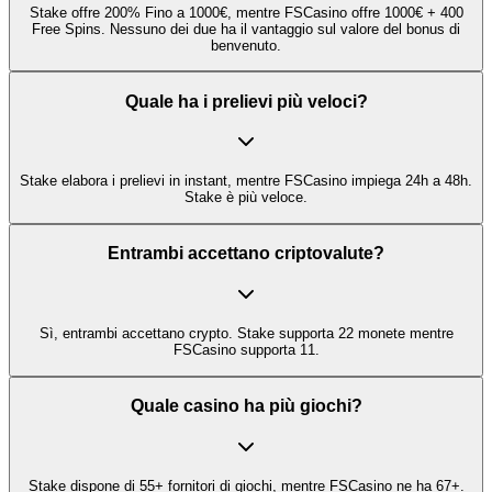
Stake offre 200% Fino a 1000€, mentre FSCasino offre 1000€ + 400
Free Spins. Nessuno dei due ha il vantaggio sul valore del bonus di
benvenuto.
Quale ha i prelievi più veloci?
Stake elabora i prelievi in instant, mentre FSCasino impiega 24h a 48h.
Stake è più veloce.
Entrambi accettano criptovalute?
Sì, entrambi accettano crypto. Stake supporta 22 monete mentre
FSCasino supporta 11.
Quale casino ha più giochi?
Stake dispone di 55+ fornitori di giochi, mentre FSCasino ne ha 67+.