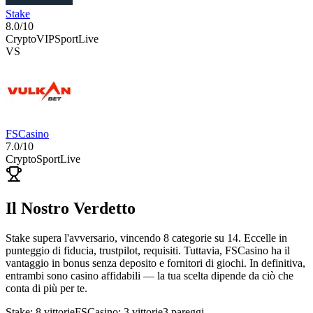
Stake
8.0
/10
Crypto
VIP
Sport
Live
VS
FSCasino
7.0
/10
Crypto
Sport
Live
Il Nostro Verdetto
Stake supera l'avversario, vincendo 8 categorie su 14. Eccelle in
punteggio di fiducia, trustpilot, requisiti. Tuttavia, FSCasino ha il
vantaggio in bonus senza deposito e fornitori di giochi. In definitiva,
entrambi sono casino affidabili — la tua scelta dipende da ciò che
conta di più per te.
Stake
:
8
vittorie
FSCasino
:
3
vittorie
3
pareggi