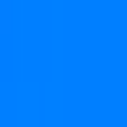
Verdetto
Bonus
Pro e
Contro
Giochi
Pagamenti
Valutazioni
FAQ
VIP
Lingue
Simili
Pro e Contro
Vantaggi
Con licenza e regolamentato (Curacao
(OGL/2024/647/0435))
Programma VIP con vantaggi esclusivi
Accetta criptovalute
Giochi casino live
Nessun requisito di scommessa su alcuni bonus
Svantaggi
I prelievi possono richiedere 48-72h
Nessuna scommessa sportiva
Nessun bonus gratuito senza deposito