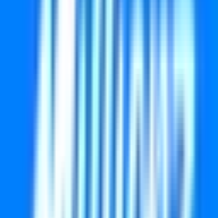
Trustpilot
Recensioni indipendenti
1.7
/5