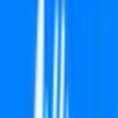
Elaborazione
sous 48h
Prelievo
Fiat
Instant Bank Transfer (20-1000 EUR)
Crypto
USDT TRC20 (50-1000 EUR)
ETH (50-1000 EUR)
DOGE (50-
1000 EUR)
BTC (50-1000 EUR)
TRX (50-1000 EUR)
LTC (50-
1000 EUR)