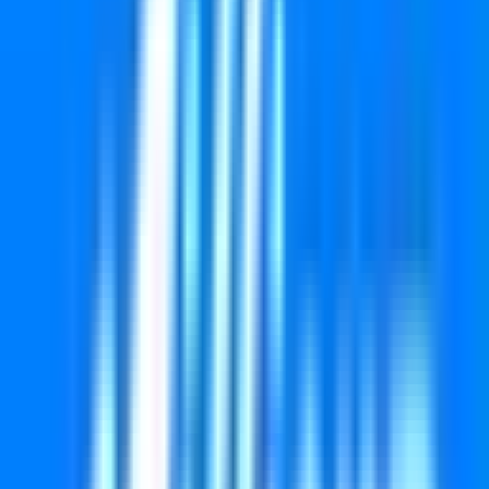
Prelievo minimo:
20 EUR
Valutazioni e Recensioni
4.0
Il Nostro Punteggio
Basato su qualità bonus, pagamenti, giochi e fiducia