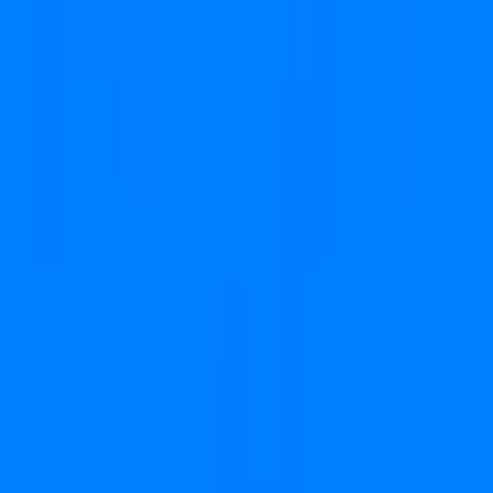
Loading...
Casino Simili
Kings Chance
★
5.0
·
55 free spins
Recensione
Ottieni Bonus
Lucky Treasure
★
5.0
·
60 free spins
Recensione
Ottieni Bonus
Spin Dynasty
★
5.0
·
15€
Recensione
Ottieni Bonus
Aphrodite Casino
★
6.0
·
7000€ su 5 depositi