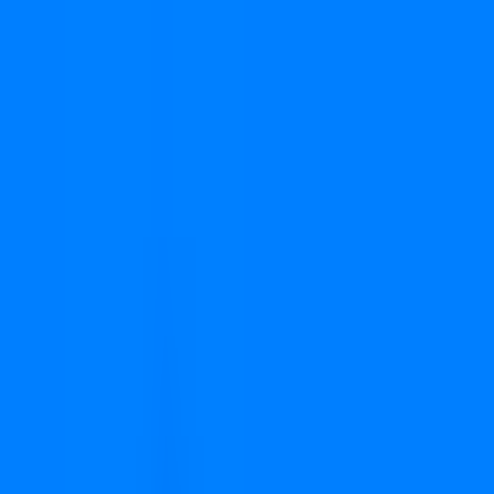
Giochi e Provider
Tipi di Giochi
Slot
Giochi da Tavolo
Casino Live
Fornitori di Giochi (
19
)
InOut
Evoplay
4ThePlayer
Fantasma
BGaming
Hacksaw
Gaming
NetEnt
Booming Games
3 Oaks Gaming
Evolution