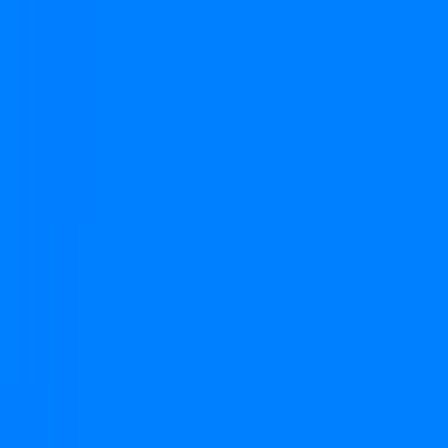
Dettagli e Condizioni
#
7
Casoo
Crypto
VIP
Live
Leggi la recensione completa
→
100%
Fino a 300€ + 100 Free Spins
25
x requisiti
Ottieni Giri Gratuiti
5.0
#
7
Casoo
Crypto
VIP
Live
5.0
100%
Fino a 300€ + 100 Free Spins
Ottieni Giri Gratuiti