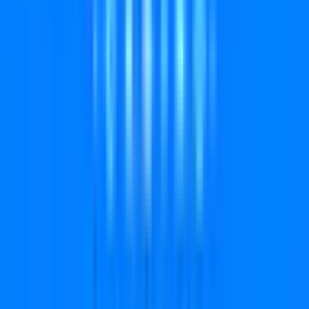
Ottieni 100 free spins Gratis
7.0
#
20
Roibets
Crypto
VIP
Sport
7.0
100 free spins
Senza Deposito
50FS
Ottieni 100 free spins Gratis
Dettagli e Condizioni
#
21
Tik Tak Bet
Crypto
VIP
Sport
Live
Leggi la recensione completa
→
50 free spins
Senza Deposito
Senza wagering
50FS