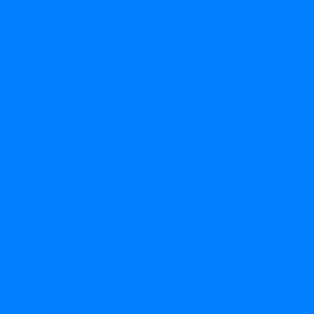
Ottieni Giri Gratuiti
Dettagli e Condizioni
#
4
BC Game
Crypto
Istantaneo
VIP
Sport
Leggi la recensione completa
→
5€
Senza Deposito
Senza wagering
ILLICO5
Ottieni 5€ Gratis
9.0
#
4
BC Game
Crypto
Istantaneo
VIP
9.0
5€
Senza Deposito