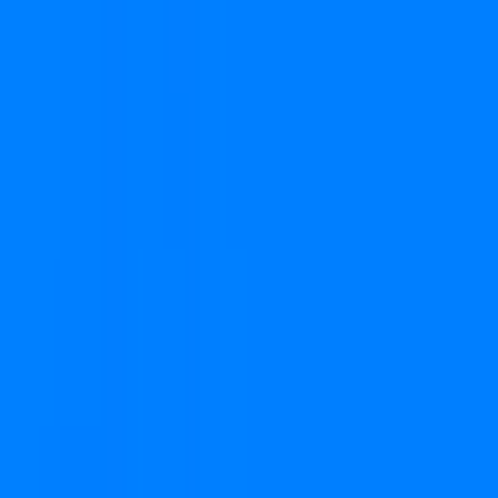
Nessun bonus
6.0
OTTIENI IL BONUS
Dettagli e Condizioni
#
3
Trickz
Crypto
VIP
Live
Leggi la recensione completa
→
100%
Fino a 500€ + 100 Free Spins (Pop Cop, 0.20 EUR/spin)
25
x
requisiti
Ottieni Giri Gratuiti
7.0
#
3
Trickz
Crypto
VIP
Live
7.0
100%
Fino a 500€ + 100 Free Spins (Pop Cop, 0.20 EUR/spin)