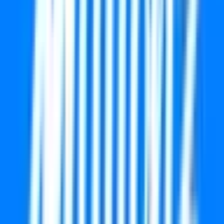
Ottieni 100 free spins Gratis
7.0
#
16
BlindLuck
Crypto
VIP
Sport
7.0
100 free spins
Senza Deposito
50FS
Ottieni 100 free spins Gratis
Dettagli e Condizioni
#
17
Hotloot
Crypto
VIP
Sport
Live
Leggi la recensione completa
→
100 free spins
Senza Deposito
Senza wagering
50FS