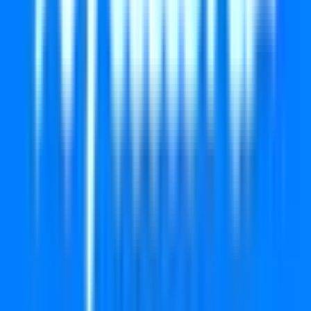
Ottieni 100 free spins Gratis
7.0
#
18
Jasmin Slots
Crypto
VIP
Sport
7.0
100 free spins
Senza Deposito
50FS
Ottieni 100 free spins Gratis
Dettagli e Condizioni
#
19
Rizzio
Crypto
VIP
Sport
Live
Leggi la recensione completa
→
100 free spins
Senza Deposito
Senza wagering
50FS