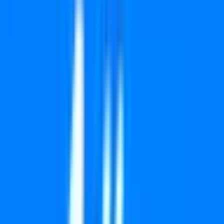
Leggi la recensione completa
→
50 free spins
Senza Deposito
Senza wagering
Ottieni 50 free spins Gratis
8.0
#
12
Ice Casino
Crypto
VIP
Sport
8.0
50 free spins
Senza Deposito
Ottieni 50 free spins Gratis
Dettagli e Condizioni
#
13
Verde Casino
Crypto
VIP
Sport
Live
Leggi la recensione completa
→