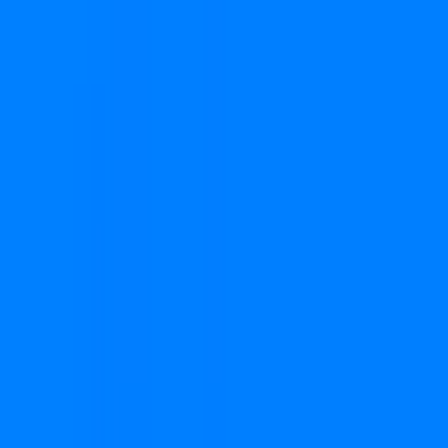
nell'industria dei casino online. Di seguito troverai
40
casino che
includono giochi
Hacksaw Gaming
nella loro libreria, ordinati per
punteggio di affidabilità e qualità dei bonus. Ogni casino è stato
recensito per garantire un'esperienza di gioco premium.
🏆
Scelta dell'Editore
#
1
Winnita
VIP
Sport
Live
Leggi la recensione completa
→
100 free spins
Senza Deposito
Senza wagering
BLITZ100
6.0
Scelta top
Ottieni 100 free spins Gratis
#
1
Winnita
VIP
Sport
Live